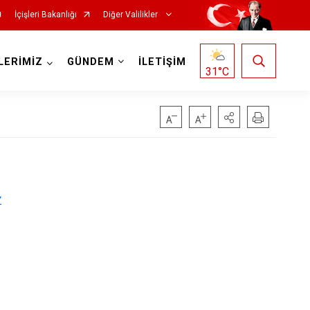
İçişleri Bakanlığı
Diğer Valilikler
LERİMİZ
GÜNDEM
İLETİŞİM
31
°C
Z