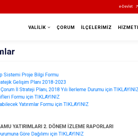
e-Devlet
VALİLİK
ÇORUM
İLÇELERİMİZ
HİZMET
Valilikler
mlar
ip Sistemi Proje Bilgi Formu
ratejik Gelişim Planı 2018-2023
orum İl Strateji Planı, 2018 Yılı İlerleme Durumu için TIKLAYINI
lifleri Formu için TIKLAYINIZ
ılabilecek Yatırımlar Formu için TIKLAYINIZ
 KAMU YATIRIMLARI 2. DÖNEM İZLEME RAPORLARI
Durumuna Göre Dağılımı için TIKLAYINIZ