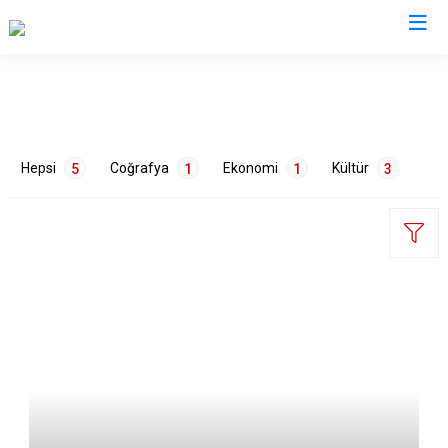
Valilikler
Hepsi
Coğrafya
Ekonomi
Kültür
5
1
1
3
ETİKETLER
Harita
1
Sanat
1
Tarih
2
Tarım
1