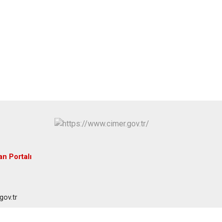
an Portalı
gov.tr