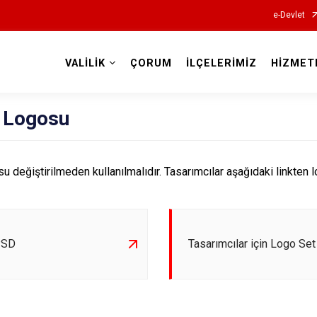
e-Devlet
VALİLİK
ÇORUM
İLÇELERİMİZ
HİZMET
Valilikler
k Logosu
su değiştirilmeden kullanılmalıdır. Tasarımcılar aşağıdaki linkten lo
PSD
Tasarımcılar için Logo Set