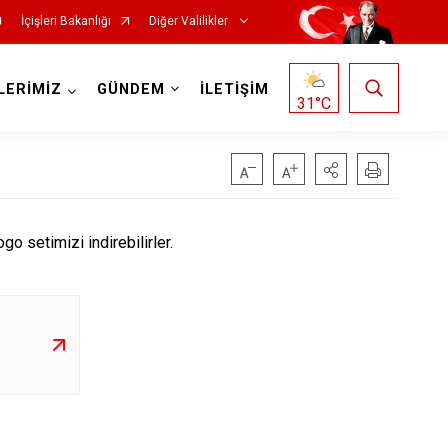
İçişleri Bakanlığı
Diğer Valilikler
LERİMİZ
GÜNDEM
İLETİŞİM
31
°C
go setimizi indirebilirler.