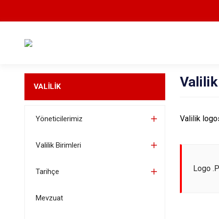
Valili
VALİLİK
Valilik logo
Yöneticilerimiz
Valilik Birimleri
Logo .
Tarihçe
Mevzuat