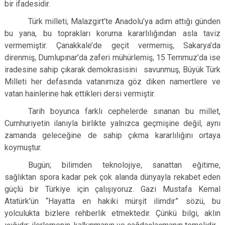
bir ifadesidir.
Türk milleti, Malazgirt’te Anadolu’ya adım attığı günden
bu yana, bu toprakları koruma kararlılığından asla taviz
vermemiştir. Çanakkale’de geçit vermemiş, Sakarya’da
direnmiş, Dumlupınar’da zaferi mühürlemiş, 15 Temmuz’da ise
iradesine sahip çıkarak demokrasisini savunmuş, Büyük Türk
Milleti her defasında vatanımıza göz diken namertlere ve
vatan hainlerine hak ettikleri dersi vermiştir.
Tarih boyunca farklı cephelerde sınanan bu millet,
Cumhuriyetin ilanıyla birlikte yalnızca geçmişine değil, aynı
zamanda geleceğine de sahip çıkma kararlılığını ortaya
koymuştur.
Bugün; bilimden teknolojiye, sanattan eğitime,
sağlıktan spora kadar pek çok alanda dünyayla rekabet eden
güçlü bir Türkiye için çalışıyoruz. Gazi Mustafa Kemal
Atatürk’ün “Hayatta en hakiki mürşit ilimdir” sözü, bu
yolculukta bizlere rehberlik etmektedir. Çünkü bilgi, aklın