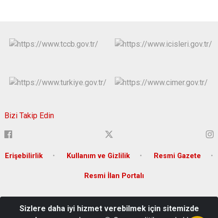
Bizi Takip Edin
Erişebilirlik
Kullanım ve Gizlilik
Resmi Gazete
Resmi İlan Portalı
Karakeçili Mahallesi Gazi Caddesi Hükümet Konağı No:61 ÇORUM
Sizlere daha iyi hizmet verebilmek için sitemizde
Tel : 0364 213 5207, Belgegeçer: 0364 213 12 29, E-Posta :