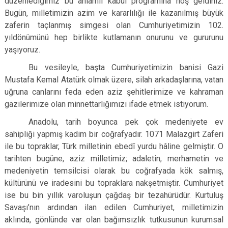
düzenlediğimiz bu anlamlı kabul programına hoş geldiniz.
Bugün, milletimizin azim ve kararlılığı ile kazanılmış büyük
zaferin taçlanmış simgesi olan Cumhuriyetimizin 102.
yıldönümünü hep birlikte kutlamanın onurunu ve gururunu
yaşıyoruz.
Bu vesileyle, başta Cumhuriyetimizin banisi Gazi
Mustafa Kemal Atatürk olmak üzere, silah arkadaşlarına, vatan
uğruna canlarını feda eden aziz şehitlerimize ve kahraman
gazilerimize olan minnettarlığımızı ifade etmek istiyorum.
Anadolu, tarih boyunca pek çok medeniyete ev
sahipliği yapmış kadim bir coğrafyadır. 1071 Malazgirt Zaferi
ile bu topraklar, Türk milletinin ebedî yurdu hâline gelmiştir. O
tarihten bugüne, aziz milletimiz; adaletin, merhametin ve
medeniyetin temsilcisi olarak bu coğrafyada kök salmış,
kültürünü ve iradesini bu topraklara nakşetmiştir. Cumhuriyet
ise bu bin yıllık varoluşun çağdaş bir tezahürüdür. Kurtuluş
Savaşı’nın ardından ilan edilen Cumhuriyet, milletimizin
aklında, gönlünde var olan bağımsızlık tutkusunun kurumsal