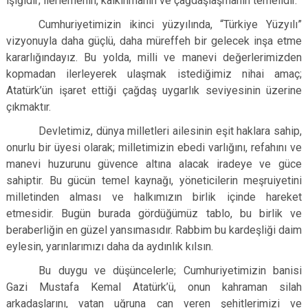
ışığıdır; ilerlemenin, kalkınmanın ve çağdaşlaşmanın temelidir.
Cumhuriyetimizin ikinci yüzyılında, “Türkiye Yüzyılı”
vizyonuyla daha güçlü, daha müreffeh bir gelecek inşa etme
kararlığındayız. Bu yolda, milli ve manevi değerlerimizden
kopmadan ilerleyerek ulaşmak istediğimiz nihai amaç;
Atatürk’ün işaret ettiği çağdaş uygarlık seviyesinin üzerine
çıkmaktır.
Devletimiz, dünya milletleri ailesinin eşit haklara sahip,
onurlu bir üyesi olarak; milletimizin ebedi varlığını, refahını ve
manevi huzurunu güvence altına alacak iradeye ve güce
sahiptir. Bu gücün temel kaynağı, yöneticilerin meşruiyetini
milletinden alması ve halkımızın birlik içinde hareket
etmesidir. Bugün burada gördüğümüz tablo, bu birlik ve
beraberliğin en güzel yansımasıdır. Rabbim bu kardeşliği daim
eylesin, yarınlarımızı daha da aydınlık kılsın.
Bu duygu ve düşüncelerle; Cumhuriyetimizin banisi
Gazi Mustafa Kemal Atatürk’ü, onun kahraman silah
arkadaşlarını, vatan uğruna can veren şehitlerimizi ve