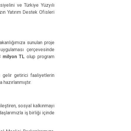
iyelini ve Türkiye Yüzyılı
ın Yatırım Destek Ofisleri
kanlığımıza sunulan proje
e uygulaması çerçevesinde
3 milyon TL
olup program
elir getirici faaliyetlerin
 hazırlanmıştır.
ileştiren, sosyal kalkınmayı
larımızla iş birliği içinde