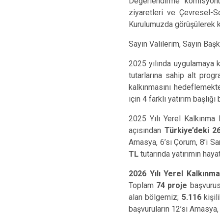
Değerlendirme komisyonu 
ziyaretleri ve Çevresel-S
Kurulumuzda görüşülerek ke
Sayın Valilerim, Sayın Başk
2025 yılında uygulamaya k
tutarlarına sahip alt prog
kalkınmasını hedeflemekte
için 4 farklı yatırım başlığı
2025 Yılı Yerel Kalkınma
açısından
Türkiye’deki 2
Amasya, 6’sı Çorum, 8’i S
TL
tutarında yatırımın haya
2026 Yılı Yerel Kalkınm
Toplam
74 proje
başvurus
alan bölgemiz;
5.116
kişil
başvuruların 12’si Amasya, 