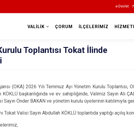
e-Devlet
VALİLİK
ÇORUM
İLÇELERİMİZ
HİZMET
Valilikler
rulu Toplantısı Tokat İlinde
i
jansı (OKA) 2026 Yılı Temmuz Ayı Yönetim Kurulu Toplantısı, 
ah KÖKLÜ başkanlığında ve ev sahipliğinde, Valimiz Sayın Ali Ç
i Sayın Önder BAKAN ve yönetim kurulu üyelerinin katılımıyla gerç
 Tokat Valisi Sayın Abdullah KÖKLÜ toplantıda yaptığı açılış kon
elerimiz,