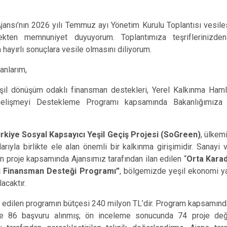
ansı’nın 2026 yılı Temmuz ayı Yönetim Kurulu Toplantısı vesile
ekten memnuniyet duyuyorum. Toplantımıza teşriflerinizden
 hayırlı sonuçlara vesile olmasını diliyorum.
anlarım,
şil dönüşüm odaklı finansman destekleri, Yerel Kalkınma Haml
Gelişmeyi Destekleme Programı kapsamında Bakanlığımıza su
rkiye Sosyal Kapsayıcı Yeşil Geçiş Projesi (SoGreen)
, ülkem
rıyla birlikte ele alan önemli bir kalkınma girişimidir. Sanayi 
 proje kapsamında Ajansımız tarafından ilan edilen “
Orta Karad
li Finansman Desteği Programı”
, bölgemizde yeşil ekonomi ya
acaktır.
an edilen programın bütçesi 240 milyon TL’dir. Program kapsamı
le 86 başvuru alınmış; ön inceleme sonucunda 74 proje değer