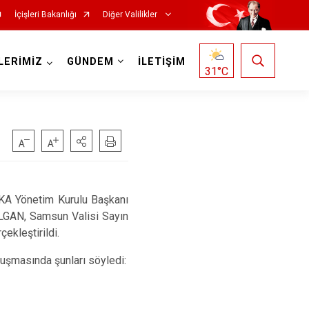
İçişleri Bakanlığı
Diğer Valilikler
LERİMİZ
GÜNDEM
İLETİŞİM
31
°C
OKA Yönetim Kurulu Başkanı
ALGAN, Samsun Valisi Sayın
ekleştirildi.
uşmasında şunları söyledi: