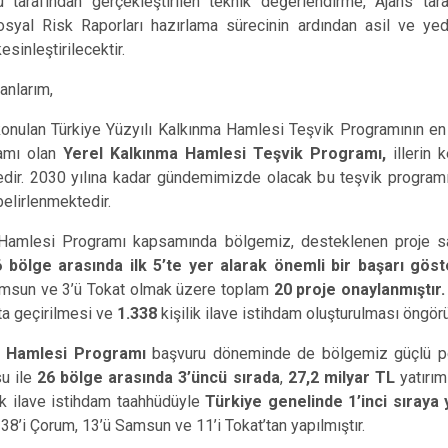
tarafından gerçekleştirilen teknik değerlendirme, Ajans tar
osyal Risk Raporları hazırlama sürecinin ardından asil ve yed
sinleştirilecektir.
anlarım,
onulan Türkiye Yüzyılı Kalkınma Hamlesi Teşvik Programının e
ramı olan
Yerel Kalkınma Hamlesi Teşvik Programı,
illerin 
dir. 2030 yılına kadar gündemimizde olacak bu teşvik programı 
 belirlenmektedir.
 Hamlesi Programı kapsamında bölgemiz, desteklenen proje sa
6 bölge arasında ilk 5’te yer alarak önemli bir başarı göste
amsun ve 3’ü Tokat olmak üzere toplam
20 proje onaylanmıştır.
ta geçirilmesi ve
1.338
kişilik ilave istihdam oluşturulması öngör
a Hamlesi Programı
başvuru döneminde de bölgemiz güçlü per
u ile
26 bölge arasında 3’üncü sırada
,
27,2 milyar TL
yatırı
ik ilave istihdam taahhüdüyle
Türkiye genelinde 1’inci sıraya 
38’i Çorum, 13’ü Samsun ve 11’i Tokat’tan yapılmıştır.