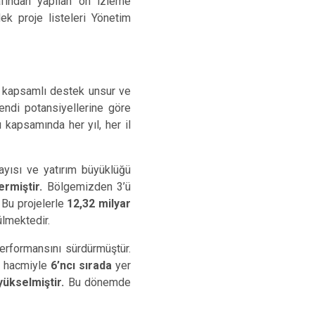
afından yapılan ön izleme
ek proje listeleri Yönetim
n kapsamlı destek unsur ve
kendi potansiyellerine göre
kapsamında her yıl, her il
yısı ve yatırım büyüklüğü
rmiştir.
Bölgemizden 3’ü
Bu projelerle
12,32 milyar
ülmektedir.
formansını sürdürmüştür.
m hacmiyle
6’ncı sırada
yer
yükselmiştir.
Bu dönemde