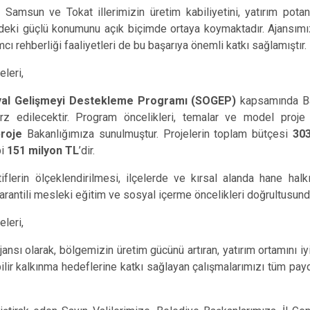
Samsun ve Tokat illerimizin üretim kabiliyetini, yatırım potans
deki güçlü konumunu açık biçimde ortaya koymaktadır. Ajansımız
ımcı rehberliği faaliyetleri de bu başarıya önemli katkı sağlamıştır.
leri,
al Gelişmeyi Destekleme Programı (SOGEP)
kapsamında Ba
i arz edilecektir. Program öncelikleri, temalar ve model proj
roje
Bakanlığımıza sunulmuştur. Projelerin toplam bütçesi
30
bi
151 milyon TL
’dir.
iflerin ölçeklendirilmesi, ilçelerde ve kırsal alanda hane halkı g
rantili mesleki eğitim ve sosyal içerme öncelikleri doğrultusunda
leri,
nsı olarak, bölgemizin üretim gücünü artıran, yatırım ortamını iy
lir kalkınma hedeflerine katkı sağlayan çalışmalarımızı tüm paydaş