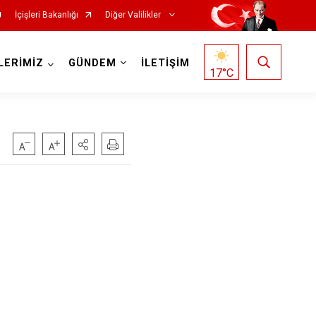
İçişleri Bakanlığı
Diğer Valilikler
LERİMİZ
GÜNDEM
İLETİŞİM
17
°C