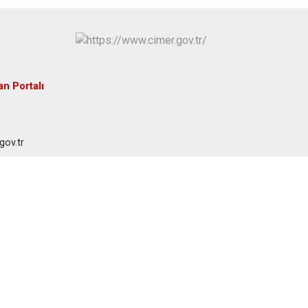
an Portalı
gov.tr