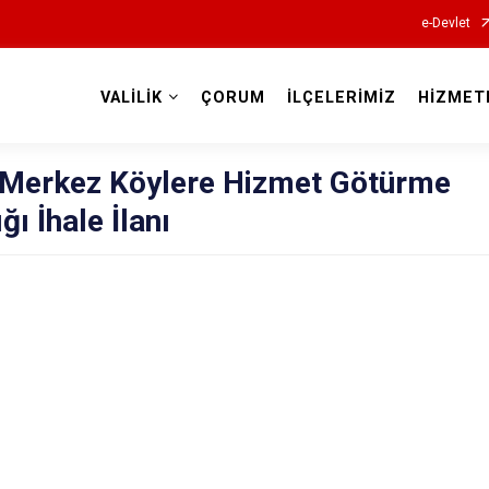
e-Devlet
VALİLİK
ÇORUM
İLÇELERİMİZ
HİZMET
Valilikler
i Merkez Köylere Hizmet Götürme
ğı İhale İlanı