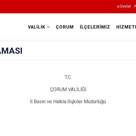
e-Devlet
VALİLİK
ÇORUM
İLÇELERİMİZ
HİZMET
Valilikler
AMASI
T.C.
ÇORUM VALİLİĞİ
İl Basın ve Halkla İlişkiler Müdürlüğü