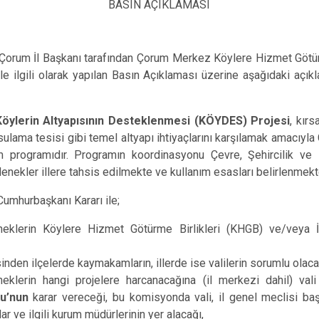
IN AÇIKLAMASI 25.06.
m İl Başkanı tarafından Çorum Merkez Köylere Hizmet Götür
le ilgili olarak yapılan Basın Açıklaması üzerine
aşağıdaki açık
Köylerin Altyapısının Desteklenmesi (KÖYDES) Projesi
, kırs
sulama tesisi gibi temel altyapı ihtiyaçlarını karşılamak amacıyla
m programıdır. Programın koordinasyonu Çevre, Şehircilik ve İ
enekler illere tahsis edilmekte ve kullanım esasları belirlenmekt
urbaşkanı Kararı ile;
eneklerin Köylere Hizmet Götürme Birlikleri (KHGB) ve/veya İl
inden ilçelerde kaymakamların, illerde ise valilerin sorumlu olaca
eneklerin hangi projelere harcanacağına (il merkezi dahil) va
u’nun
karar vereceği, bu komisyonda vali, il genel meclisi başk
r ve ilgili kurum müdürlerinin yer alacağı,