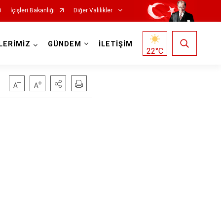
İçişleri Bakanlığı
Diğer Valilikler
LERİMİZ
GÜNDEM
İLETİŞİM
22
°C