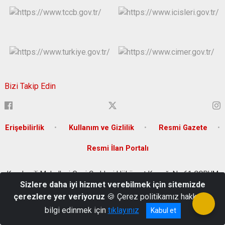
Bizi Takip Edin
Erişebilirlik
Kullanım ve Gizlilik
Resmi Gazete
Resmi İlan Portalı
Karakeçili Mahallesi Gazi Caddesi Hükümet Konağı No:61 ÇORUM
Sizlere daha iyi hizmet verebilmek için sitemizde
Tel : 0364 213 5207, Belgegeçer: 0364 213 12 29, E-Posta :
çerezlere yer veriyoruz
🍪 Çerez politikamız hakkında
corum@icisleri.gov.tr
bilgi edinmek için
tıklayınız
Kabul et