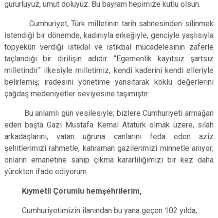
gururluyuz, umut doluyuz. Bu bayram hepimize kutlu olsun.
Cumhuriyet; Türk milletinin tarih sahnesinden silinmek
istendiği bir dönemde, kadınıyla erkeğiyle, genciyle yaşlısıyla
topyekûn verdiği istiklal ve istikbal mücadelesinin zaferle
taçlandığı bir dirilişin adıdır. “Egemenlik kayıtsız şartsız
milletindir” ilkesiyle milletimiz, kendi kaderini kendi elleriyle
belirlemiş; iradesini yönetime yansıtarak köklü değerlerini
çağdaş medeniyetler seviyesine taşımıştır.
Bu anlamlı gün vesilesiyle; bizlere Cumhuriyeti armağan
eden başta Gazi Mustafa Kemal Atatürk olmak üzere, silah
arkadaşlarını, vatan uğruna canlarını feda eden aziz
şehitlerimizi rahmetle, kahraman gazilerimizi minnetle anıyor;
onların emanetine sahip çıkma kararlılığımızı bir kez daha
yürekten ifade ediyorum.
Kıymetli Çorumlu hemşehrilerim,
Cumhuriyetimizin ilanından bu yana geçen 102 yılda,