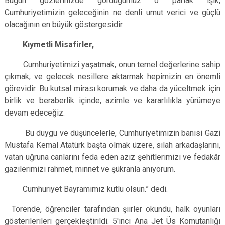
Bugün gözlerinizde gördüğümüz o parlak ışık,
Cumhuriyetimizin geleceğinin ne denli umut verici ve güçlü
olacağının en büyük göstergesidir.
Kıymetli Misafirler,
Cumhuriyetimizi yaşatmak, onun temel değerlerine sahip
çıkmak; ve gelecek nesillere aktarmak hepimizin en önemli
görevidir. Bu kutsal mirası korumak ve daha da yüceltmek için
birlik ve beraberlik içinde, azimle ve kararlılıkla yürümeye
devam edeceğiz.
Bu duygu ve düşüncelerle, Cumhuriyetimizin banisi Gazi
Mustafa Kemal Atatürk başta olmak üzere, silah arkadaşlarını,
vatan uğruna canlarını feda eden aziz şehitlerimizi ve fedakâr
gazilerimizi rahmet, minnet ve şükranla anıyorum.
Cumhuriyet Bayramımız kutlu olsun.
” dedi.
Törende, öğrenciler tarafından şiirler okundu, halk oyunları
gösterilerileri gerçekleştirildi.
5'inci Ana Jet Üs Komutanlığı