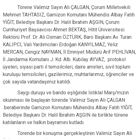
Törene
Valimiz Sayın Ali ÇALGAN, Çorum Milletvekili
Mehmet TAHTASIZ, Garnizon Komutanı Mühendis Albay Fatih
YİĞİT, Belediye Başkanı Dr. Halil İbrahim AŞGIN,
Çorum
Cumhuriyet Başsavcısı Ahmet BEKTAŞ, Hitit Üniversitesi
Rektörü Prof. Dr. Ali Osman ÖZTÜRK, Baro Başkanı Av. Turan
KALIPCI, Vali Yardımcıları Erdoğan KANYILMAZ, Yeliz
MERCAN, Cengiz NAYMAN, İl Emniyet Müdürü Arif PEHLİVAN,
İl Jandarma Komutanı J. Kd. Alb. Kubilay AYVAZ, protokol
üyeleri, siyasi parti il temsilcileri, daire amirleri, sivil toplum
kuruluşu temsilcileri, gazilerimiz, muhtarlarımız, öğrenciler ve
çok sayıda vatandaşımız katıldı.
Saygı duruşu ve bando eşliğinde İstiklal Marşı'mızın
okunması ile başlayan törende Valimiz Sayın Ali ÇALGAN
beraberinde Garnizon Komutanı Mühendis Albay Fatih YİĞİT,
Belediye Başkanı Dr. Halil İbrahim AŞGIN ile birlikte törene
katılanların ve halkın bayramını kutladı.
Törende bir konuşma gerçekleştiren Valimiz Sayın Ali